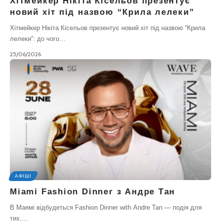
Хітмейкер Нікіта Кісельов презентує
новий хіт під назвою “Крила лелеки”
Хітмейкер Нікіта Кісельов презентує новий хіт під назвою “Крила
лелеки”: до чого…
25/06/2026
АФІШІ
Miami Fashion Dinner з Андре Тан
В Маямі відбудеться Fashion Dinner with Andre Tan — подія для
тих,…