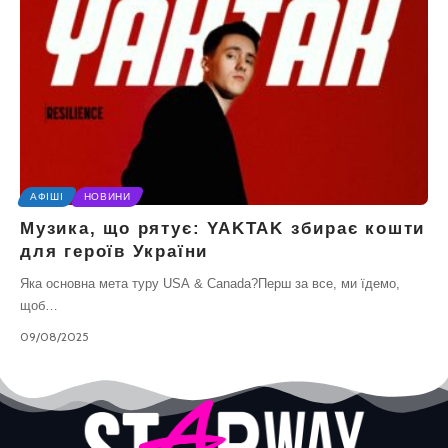
АФІШІ
НОВИНИ
Музика, що рятує: YAKTAK збирає кошти
для героїв України
Яка основна мета туру USA & Canada?Перш за все, ми їдемо,
щоб…
09/08/2025