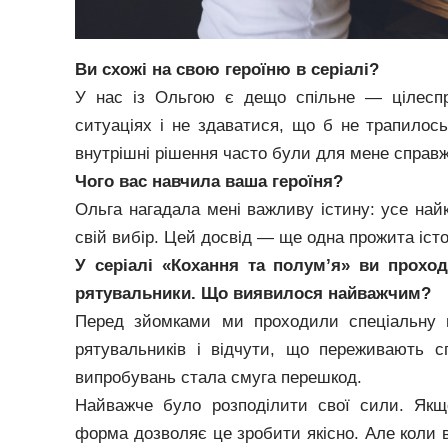
Ви схожі на свою героїню в серіалі?
У нас із Ольгою є дещо спільне — цілеспр
ситуаціях і не здаватися, що б не трапилось
внутрішні рішення часто були для мене справж
Чого вас навчила ваша героїня?
Ольга нагадала мені важливу істину: усе най
свій вибір. Цей досвід — ще одна прожита істо
У серіалі «Кохання та полум’я» ви прохо
рятувальники. Що виявилося найважчим?
Перед зйомками ми проходили спеціальну п
рятувальників і відчути, що переживають с
випробувань стала смуга перешкод.
Найважче було розподілити свої сили. Якщ
форма дозволяє це зробити якісно. Але коли 