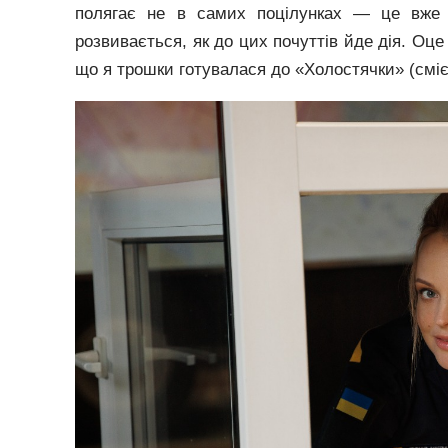
полягає не в самих поцілунках — це вже фі
розвивається, як до цих почуттів йде дія. Оце 
що я трошки готувалася до «Холостячки» (сміє