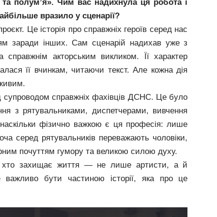
та полум’я». Чим вас надихнула ця робота і
айбільше вразило у сценарії?
оєкт. Це історія про справжніх героїв серед нас
ям заради інших. Сам сценарій надихав уже з
а справжнім акторським викликом. Її характер
алася її вчинкам, читаючи текст. Але кожна дія
 живим.
 супроводом справжніх фахівців ДСНС. Це було
ання з рятувальниками, диспетчерами, вивчення
 наскільки фізично важкою є ця професія: лише
 хоча серед рятувальників переважають чоловіки,
вірним почуттям гумору та великою силою духу.
і, хто захищає життя — не лише артисти, а й
же важливо бути частиною історії, яка про це