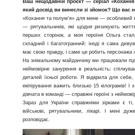
Ваш нещодавній проєкт — серіал «Кохання 
який досвід ви винесли зі зйомок? Що вас н
«Кохання та полум’я» для мене — особливий пр
— рятувальників, які щодня ризикують житт
перших сторінок, а моя героїня Ольга стал
складний і багатогранний: іноді я сама дивув
має свою правду, і саме це робить персонажа
На знімальному майданчику ми працювали під
неймовірне занурення в реальність: спілкув
деталей їхньої роботи. Я відкрила для себе,
екіпірування важить близько 15 кілограмів! І
дівчата в команді — справжні героїні з неймо
Зараз для України справжніми зірками є т
військові, рятувальники, лікарі. І мені ду
розповідає.