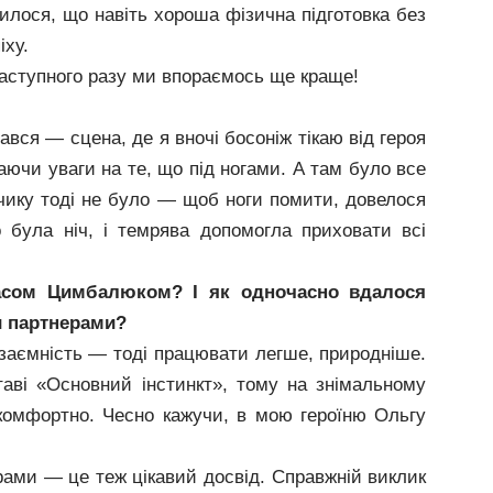
илося, що навіть хороша фізична підготовка без
іху.
наступного разу ми впораємось ще краще!
вся — сцена, де я вночі босоніж тікаю від героя
таючи уваги на те, що під ногами. А там було все
чику тоді не було — щоб ноги помити, довелося
 була ніч, і темрява допомогла приховати всі
асом Цимбалюком? І як одночасно вдалося
и партнерами?
заємність — тоді працювати легше, природніше.
аві «Основний інстинкт», тому на знімальному
комфортно. Чесно кажучи, в мою героїню Ольгу
рами — це теж цікавий досвід. Справжній виклик