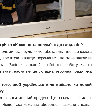
трічка «Кохання та полум’я» до глядачів?
дьми за будь-яких обставин, що допомога
, зрештою, завжди перемагає. Ще одне важливе
ка. Раніше в нашій країні цю роботу часто
ітили, наскільки це складна, героїчна праця, яка
 того, щоб українське кіно вийшло на новий
у?
творювати якісний продукт. Це означає — сильні
и. Якщо така команда збереться навколо справді