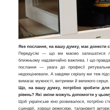
Яке послання, на вашу думку, має донести с
Передусім — що ми маємо залишатися лю
ближньому надзвичайно важлива. І що правда
послання — увага до професії рятувальни
недооцінювали. А завдяки серіалу ми теж підсв
вимагає мужності, витримки й великого серця.
Що, на вашу думку, потрібно зробити для
рівень? Які зміни можуть допомогти у цьом
Щоб українське кіно розвивалося, потрібно с
сценарії, хороші режисери, талановиті актор