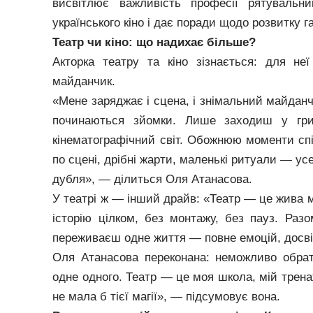
висвітлює важливість професії рятувальни
українського кіно і дає поради щодо розвитку га
Театр чи кіно: що надихає більше?
Акторка театру та кіно зізнається: для не
майданчик.
«Мене заряджає і сцена, і знімальний майданчи
починаються зйомки. Лише заходиш у гр
кінематографічний світ. Обожнюю моменти спі
по сцені, дрібні жарти, маленькі ритуали — у
дубля», — ділиться Оля Атанасова.
У театрі ж — інший драйв: «Театр — це жива м
історію цілком, без монтажу, без пауз. Раз
переживаєш одне життя — повне емоцій, досвіду
Оля Атанасова переконана: неможливо обрат
одне одного. Театр — це моя школа, мій тренаж
не мала б тієї магії», — підсумовує вона.