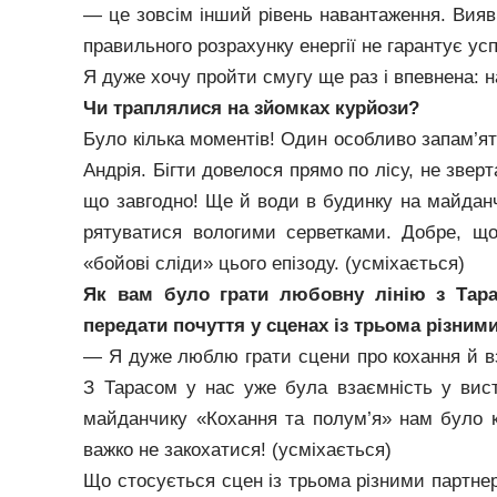
— це зовсім інший рівень навантаження. Вияв
правильного розрахунку енергії не гарантує усп
Я дуже хочу пройти смугу ще раз і впевнена: 
Чи траплялися на зйомках курйози?
Було кілька моментів! Один особливо запам’ята
Андрія. Бігти довелося прямо по лісу, не звер
що завгодно! Ще й води в будинку на майдан
рятуватися вологими серветками. Добре, що
«бойові сліди» цього епізоду. (усміхається)
Як вам було грати любовну лінію з Тар
передати почуття у сценах із трьома різним
— Я дуже люблю грати сцени про кохання й в
З Тарасом у нас уже була взаємність у вист
майданчику «Кохання та полум’я» нам було 
важко не закохатися! (усміхається)
Що стосується сцен із трьома різними партне