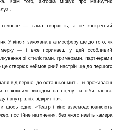
ка. Крім того, акторка міркує про майбутнє
лузі.
ї головне — сама творчість, а не конкретний
к. У кіно я закохана в атмосферу ще до того, як
имерку — і вже поринаєш у цей особливий
лкування зі стилістами, гримерами, партнерами
се це створює неймовірний настрій ще до першого
агія від першої до останньої миті. Ти проживаєш
ом із кожним виходом на сцену ти ніби заново
 і внутрішніх відкриттів».
и щось одне. «Театр і кіно взаємодоповнюють
ер, постійне натхнення, без якого навіть камера