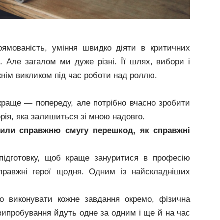
ямованість, уміння швидко діяти в критичних
. Але загалом ми дуже різні. Її шлях, вибори і
нім викликом під час роботи над роллю.
краще — попереду, але потрібно вчасно зробити
рія, яка залишиться зі мною надовго.
дили справжню смугу перешкод, як справжні
ідготовку, щоб краще зануритися в професію
правжні герої щодня. Одним із найскладніших
о виконувати кожне завдання окремо, фізична
випробування йдуть одне за одним і ще й на час