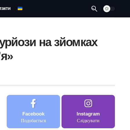
такти
курйози на зйомках
’я»
Facebook
Instagram
Подобається
Слідкувати