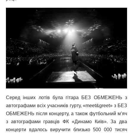
Серед інших лотів була гітара БЕЗ ОБМЕЖЕНЬ з
автографами всіх учасників гурту, «meet&greet» з БЕЗ
ОБМЕЖЕНЬ після концерту, а також футбольний м’яч
з автографами гравців ФК «Динамо Київ». За два
концерти вдалось виручити близько 500 000 тисяч