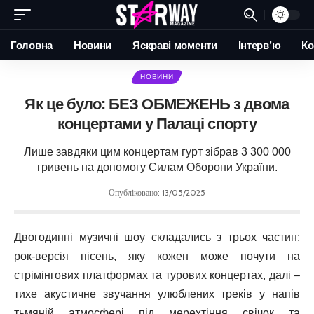
Головна
Новини
Яскраві моменти
Інтерв’ю
Ко
НОВИНИ
Як це було: БЕЗ ОБМЕЖЕНЬ з двома
концертами у Палаці спорту
Лише завдяки цим концертам гурт зібрав 3 300 000
гривень на допомогу Силам Оборони України.
Опубліковано: 13/05/2025
Двогодинні музичні шоу складались з трьох частин:
рок-версія пісень, яку кожен може почути на
стрімінгових платформах та турових концертах, далі –
тихе акустичне звучання улюблених треків у напів
тьмяній атмосфері під мерехтіння свічок та