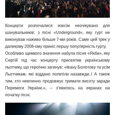
Концерти розпочалися зовсім неочікувано для
шанувальників: з пісні «Underground», яку гурт не
виконував наживо більше 7-ми років. Саме цей трек у
далекому 2008-ому приніс першу популярність гурту.
Особливо щемкого значення набула пісня «Якби», яку
Сергій під час концерту присвятив українському
льотчику, що героїчно загинув: «Івану Болотову та усім
Льотчикам, які віддано полетіли назавжди..! А також
тим, хто невпинно продовжує тримати висоту заради
Перемоги України.», – з’явилось на екранах на
початку пісні.