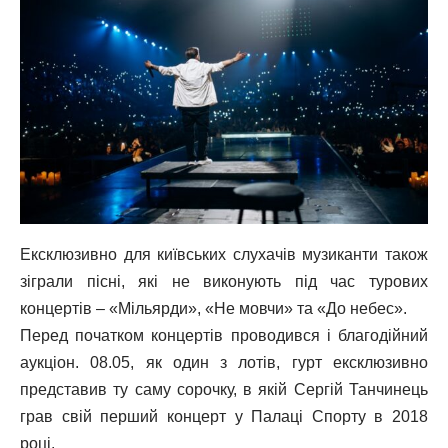
Ексклюзивно для київських слухачів музиканти також
зіграли пісні, які не виконують під час турових
концертів – «Мільярди», «Не мовчи» та «До небес».
Перед початком концертів проводився і благодійний
аукціон. 08.05, як один з лотів, гурт ексклюзивно
представив ту саму сорочку, в якій Сергій Танчинець
грав свій перший концерт у Палаці Спорту в 2018
році.