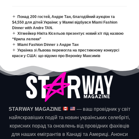
Понад 200 гостей, Андре Тан, благодійний аукціон та
$4,550 для дітей України: у Маямі відбувся Miami Fashion
Dinner with Andre TAN.
Хітмейкер Нікіта Кісельов презентує новий хіт під назвою
“Крила лелеки”
Miami Fashion Dinner з Андре Тан
Українка зі Львова перемогла на престижному конкурсі
краси у США: що відомо про Вероніку Максимів
STARWAY MAGAZINE
— ваш провідник у світ
найяскравіших подій та новин українських селебріті,
корисних порад та оновлень від провідних фахівців
для наших емігрантів в Канаді та Америці. Анонси